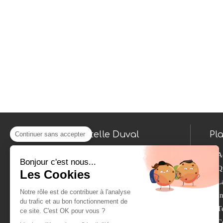
Christelle Duval
Pl
Continuer sans accepter
Psychothérapie, Gestalt, et
A
Bonjour c'est nous...
encore relation d'aide et
Q
Les Cookies
thérapie de couple
.
L
Cabinet facilement accessible
Notre rôle est de contribuer à l'analyse
depuis Cadenet, Apt, La Roque-
I
du trafic et au bon fonctionnement de
d'Anthéron, Pertuis, La Tour
T
ce site. C'est OK pour vous ?
d'Aigues, Lauris, Le Puy-Sainte-
C