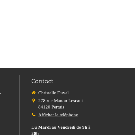
Contact
Christelle Duval
e
278 rue Manon Lescaut
84120
Pertuis
Afficher le téléphone
Du
Mardi
au
Vendredi
de
9h
à
20h