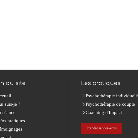
an du site
Les pratiques
ccueil
Psychothérapie individuell
ui suis-je ?
Psychothérapie de couple
a séance
Coaching d'Impact
nfos pratiques
Prendre rendez-vous
émoignages
ontact