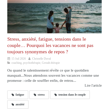
Stress, anxiété, fatigue, tensions dans le
couple… Pourquoi les vacances ne sont pas
toujours synonymes de repos ?
15 Juil 2026
Christelle Duval
coaching, psychothérapie, Gestalt-thérapie
Ou quand le ralentissement révèle ce que le quotidien
masquait...Nous attendons souvent les vacances comme une
promesse : celle de souffler enfin, de retrou...
Lire l'article
fatigue
stress
tension dans le couple
anxiété