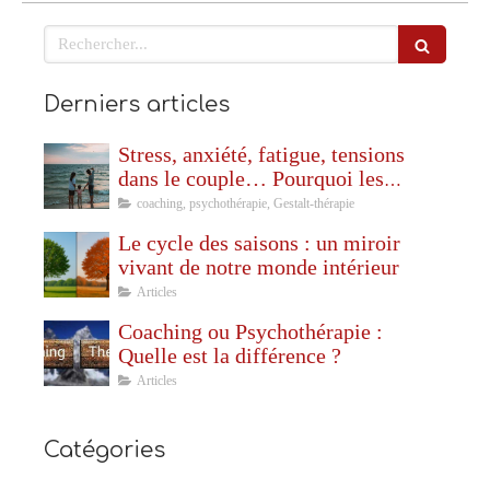
Rechercher
Derniers articles
Stress, anxiété, fatigue, tensions
dans le couple… Pourquoi les
vacances ne sont pas toujours
coaching, psychothérapie, Gestalt-thérapie
synonymes de repos ?
Le cycle des saisons : un miroir
vivant de notre monde intérieur
Articles
Coaching ou Psychothérapie :
Quelle est la différence ?
Articles
Catégories