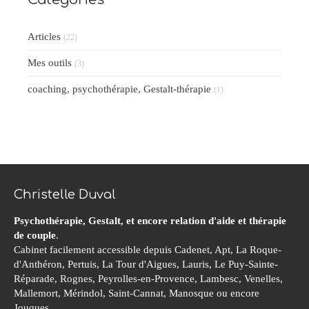
Articles
(22)
Mes outils
(3)
coaching, psychothérapie, Gestalt-thérapie
(1)
Christelle Duval
Psychothérapie, Gestalt, et encore relation d'aide et thérapie
de couple
.
Cabinet facilement accessible depuis Cadenet, Apt, La Roque-
d'Anthéron, Pertuis, La Tour d'Aigues, Lauris, Le Puy-Sainte-
Réparade, Rognes, Peyrolles-en-Provence, Lambesc, Venelles,
Mallemort, Mérindol, Saint-Cannat, Manosque ou encore
Jouques.