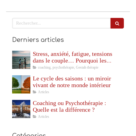
Rechercher
Derniers articles
Stress, anxiété, fatigue, tensions
dans le couple… Pourquoi les
vacances ne sont pas toujours
coaching, psychothérapie, Gestalt-thérapie
synonymes de repos ?
Le cycle des saisons : un miroir
vivant de notre monde intérieur
Articles
Coaching ou Psychothérapie :
Quelle est la différence ?
Articles
Catégories