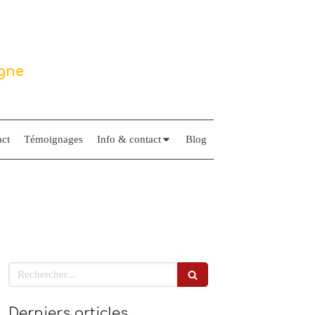
igne
ct
Témoignages
Info & contact
Blog
Rechercher
Derniers articles