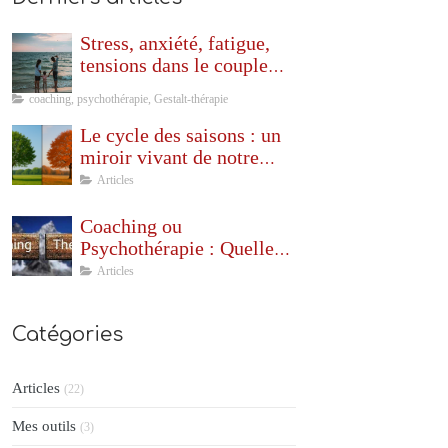
Stress, anxiété, fatigue,
tensions dans le couple…
Pourquoi les vacances ne
coaching, psychothérapie, Gestalt-thérapie
sont pas toujours
synonymes de repos ?
Le cycle des saisons : un
miroir vivant de notre
monde intérieur
Articles
Coaching ou
Psychothérapie : Quelle
est la différence ?
Articles
Catégories
Articles
(22)
Mes outils
(3)