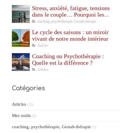
Stress, anxiété, fatigue, tensions
dans le couple… Pourquoi les
vacances ne sont pas toujours
coaching, psychothérapie, Gestalt-thérapie
synonymes de repos ?
Le cycle des saisons : un miroir
vivant de notre monde intérieur
Articles
Coaching ou Psychothérapie :
Quelle est la différence ?
Articles
Catégories
Articles
(22)
Mes outils
(3)
coaching, psychothérapie, Gestalt-thérapie
(1)