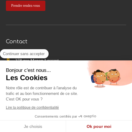
Prendre rendez-vous
Contact
Christelle Duval
Continuer sans accepter
278 rue Manon Lescaut
84120
Pertuis
Bonjour c'est nous...
Afficher le téléphone
Les Cookies
Du
Mardi
au
Vendredi
de
9h
à
20h
Notre rôle est de contribuer à l'analyse du
trafic et au bon fonctionnement de ce site.
Psychothérapie Gestalt Aix en Provence
C'est OK pour vous ?
95 avenue de Grenade
Lire la politique de confidentialité
13100
Aix en Provence
Consentements certifiés par
Je choisis
Ok pour moi
Création et référencement du site par Simplébo